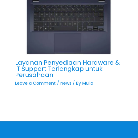
Layanan Penyediaan Hardware &
IT Support Terlengkap untuk
Perusahaan
Leave a Comment
/
news
/ By
Mulia