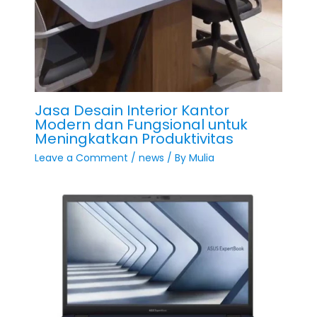
Jasa Desain Interior Kantor
Modern dan Fungsional untuk
Meningkatkan Produktivitas
Leave a Comment
/
news
/ By
Mulia