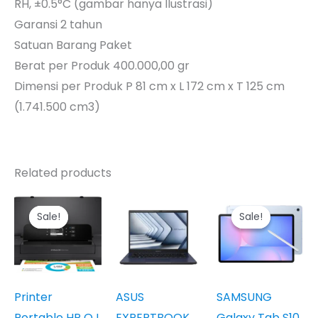
RH, ±0.5°C (gambar hanya Ilustrasi)
Garansi 2 tahun
Satuan Barang Paket
Berat per Produk 400.000,00 gr
Dimensi per Produk P 81 cm x L 172 cm x T 125 cm
(1.741.500 cm3)
Related products
Sale!
Sale!
Sale!
Sale!
Printer
ASUS
SAMSUNG
Portable HP OJ
EXPERTBOOK
Galaxy Tab S10