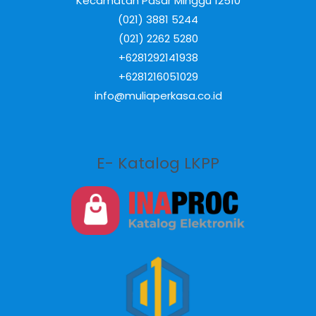
Kecamatan Pasar Minggu 12510
(021) 3881 5244
(021) 2262 5280
+6281292141938
+6281216051029
info@muliaperkasa.co.id
E- Katalog LKPP