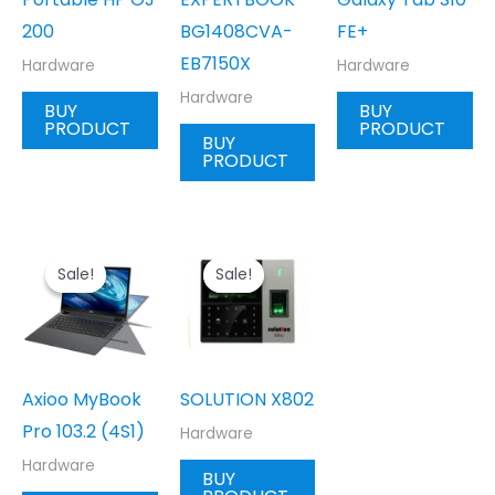
200
BG1408CVA-
FE+
EB7150X
Hardware
Hardware
Hardware
BUY
BUY
PRODUCT
PRODUCT
BUY
PRODUCT
Sale!
Sale!
Sale!
Sale!
Axioo MyBook
SOLUTION X802
Pro 103.2 (4S1)
Hardware
Hardware
BUY