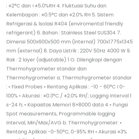
: ±2°C dan <±5.0%RH 4. Fluktuasi Suhu dan
Kelembapan : ±0.5°C dan ±2.0% RH 5. Sistem
Refrigerasi & lsolasi R404 (enviromental friendly
refrigerant) 6. Bahan : Stainless Steel SUS304 7.
Dimensi 500x600x500 mm (internal) 700x1775x1345
mm (external) 8. Daya Listrik : 220V 50Hz 4000 W 9.
Rak : 2 layer (adjustable) 1 O. Dilengkapi dengan
Thermohygrometer standar dan
Thermohygrometer a. Thermohygrometer standar
: • Fixed Probes • Rentang Aplikasi : -10 – 60°C I 0-
100% • Akurasi : ±0.3°C / ±2.0% RH/; Logging Interval 1
s-24 h; • Kapasitas Memori 8×8000 data 4 • Fungsi
Spot measurements, Programmable logging
Interval, Min/Max/AVG b. Thermohygrometer: •
Rentang Aplikasi -0-50°C, 0-95% RH • Akurasi ±3%