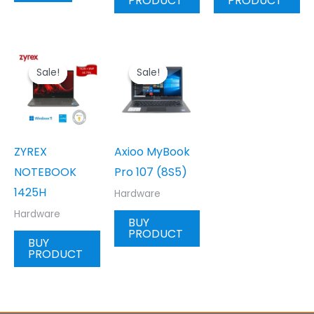
PRODUCT
PRODUCT
Sale!
Sale!
Sale!
Sale!
ZYREX
Axioo MyBook
NOTEBOOK
Pro 107 (8S5)
1425H
Hardware
Hardware
BUY
PRODUCT
BUY
PRODUCT