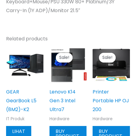
Keyboard+Mouse/PSU 330W 80+ Platinum/3Y
Carry-In (1Y ADP)/Monitor 21.5″
Related products
Sale!
Sale!
Sale!
Sale!
GEAR
Lenovo K14
Printer
GearBook L5
Gen 3 Intel
Portable HP OJ
(8M2)-K2
Ultra7
200
IT Produk
Hardware
Hardware
LIHAT
BUY
BUY