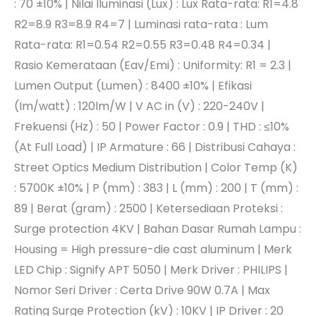
: 70 ±10% | Nilai Iluminasi (Lux) : Lux Rata-rata: R1=4.8
R2=8.9 R3=8.9 R4=7 | Luminasi rata-rata : Lum
Rata-rata: R1=0.54 R2=0.55 R3=0.48 R4=0.34 |
Rasio Kemerataan (Eav/Emi) : Uniformity: R1 = 2.3 |
Lumen Output (Lumen) : 8400 ±10% | Efikasi
(Im/watt) : 120lm/W | V AC in (V) : 220-240V |
Frekuensi (Hz) : 50 | Power Factor : 0.9 | THD : ≤10%
(At Full Load) | IP Armature : 66 | Distribusi Cahaya :
Street Optics Medium Distribution | Color Temp (K)
: 5700K ±10% | P (mm) : 383 | L (mm) : 200 | T (mm) :
89 | Berat (gram) : 2500 | Ketersediaan Proteksi :
Surge protection 4KV | Bahan Dasar Rumah Lampu :
Housing = High pressure-die cast aluminum | Merk
LED Chip : Signify APT 5050 | Merk Driver : PHILIPS |
Nomor Seri Driver : Certa Drive 90W 0.7A | Max
Rating Surge Protection (kV) : 10KV | IP Driver : 20