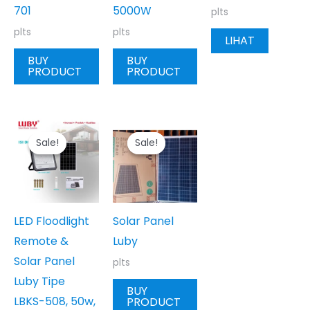
701
5000W
plts
plts
plts
LIHAT
BUY
BUY
PRODUCT
PRODUCT
Sale!
Sale!
Sale!
Sale!
LED Floodlight
Solar Panel
Remote &
Luby
Solar Panel
plts
Luby Tipe
BUY
LBKS-508, 50w,
PRODUCT