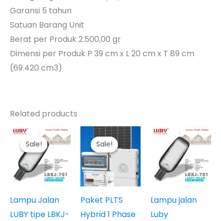
Garansi 5 tahun
Satuan Barang Unit
Berat per Produk 2.500,00 gr
Dimensi per Produk P 39 cm x L 20 cm x T 89 cm
(69.420 cm3)
Related products
Sale!
Sale!
Sale!
Sale!
Lampu Jalan
Paket PLTS
Lampu jalan
LUBY tipe LBKJ-
Hybrid 1 Phase
Luby