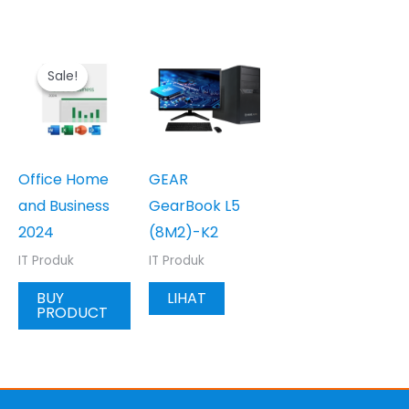
Sale!
Sale!
Office Home
GEAR
and Business
GearBook L5
2024
(8M2)-K2
IT Produk
IT Produk
BUY
LIHAT
PRODUCT