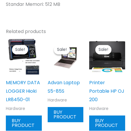
Standar Memori: 512 MB
Related products
Sale!
Sale!
Sale!
Sale!
Sale!
Sale!
MEMORY DATA
Advan Laptop
Printer
LOGGER Hioki
S5-85S
Portable HP OJ
LR8450-01
200
Hardware
Hardware
Hardware
BUY
PRODUCT
BUY
BUY
PRODUCT
PRODUCT