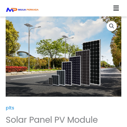
Skip
Men
to
content
plts
Solar Panel PV Module