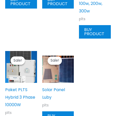
100w, 200w,
PRODUCT
PRODUCT
300w
plts
BUY
PRODUCT
Sale!
Sale!
Sale!
Sale!
Paket PLTS
Solar Panel
Hybrid 3 Phase
Luby
10000W
plts
plts
BUY