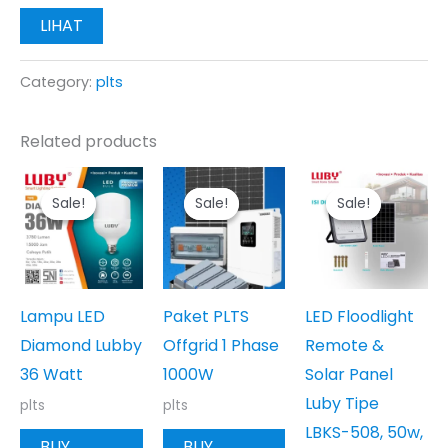
LIHAT
Category:
plts
Related products
Sale!
Sale!
Sale!
Sale!
Sale!
Sale!
Lampu LED
Paket PLTS
LED Floodlight
Diamond Lubby
Offgrid 1 Phase
Remote &
36 Watt
1000W
Solar Panel
Luby Tipe
plts
plts
LBKS-508, 50w,
BUY
BUY